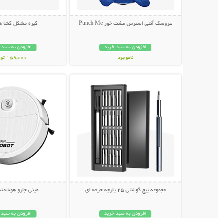
عروسک آنتی استرس مشت خور Punch Me
گیره مشکل گشا هم
افزودن به سبد خرید
افزودن به سبد 
ناموجود
159,000 تومان
نمایش توضیحات بیشتر
نمایش توضیحات 
349,000 تومان
مجموعه پیچ گوشتی 25 پارچه حرفه ای
مینی جارو هوشمند
افزودن به سبد خرید
افزودن به سبد 