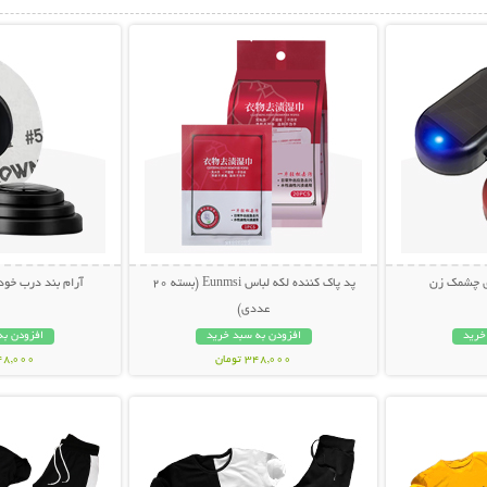
بیشتر
نمایش توضیحات بیشتر
نمایش توضی
ی چشمک زن
پد پاک کننده لکه لباس Eunmsi (بسته 20
آرام بند درب خودرو (ب
عددی)
خرید
افزودن به سبد خرید
افزودن به
348,000 تومان
148,000 تو
بیشتر
نمایش توضیحات بیشتر
نمایش توضی