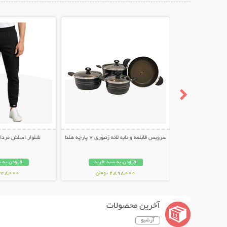
نمایش توضیحات بیشتر
نمایش توضیح
سرویس قابلمه و تابه لانه زنبوری 7 پارچه هلنا
شلوار اسلش مردانه طر
افزودن به سبد خرید
افزودن به 
2,898,000 تومان
348,000 توما
آخرین محصولات
آرشیو