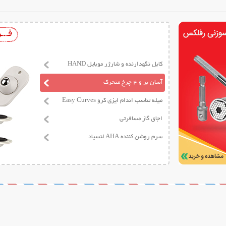
کابل نگهدارنده و شارژر موبایل HAND
آسان بر و 4 چرخ متحرک
میله تناسب اندام ایزی کرو Easy Curves
اجاق گاز مسافرتی
سرم روشن کننده AHA لنسیاد