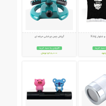
لوار King
آبپاش چمن چرخشی حرفه ای
 سبد خرید
افزودن به سبد خرید
وجود
598,000 تومان
حات بیشتر
نمایش توضیحات بیشتر
مان