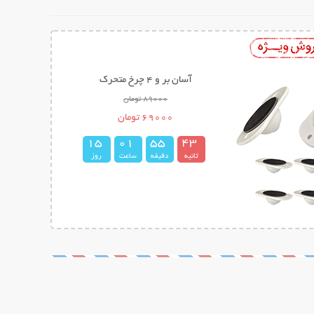
میله تناسب اندام ایزی کرو Easy Curves
298000 تومان
139000 تومان
1
5
0
1
5
5
4
2
3
ثانیه
دقیقه
ساعت
روز