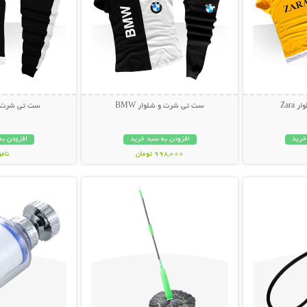
Zar
ست تی شرت و شلوار BMW
ست تی شرت و ش
خرید
افزودن به سبد خرید
افزودن به
998,000 تومان
نام
بیشتر
نمایش توضیحات بیشتر
نمایش توضی
499,000 تو