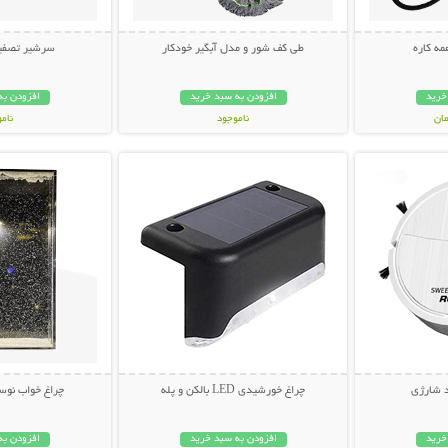
ه کاره
طی کف شور و مدل آبگیر خودکار
سرشیر تصفیه
خرید
افزودن به سبد خرید
افزودن به
ناموجود
نام
بیشتر
نمایش توضیحات بیشتر
نمایش توضی
598,000 تومان
149,000 تو
 شارژی
چراغ خورشیدی LED بالکن و پله
چراغ خواب نوس
خرید
افزودن به سبد خرید
افزودن به