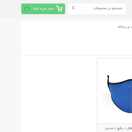
سبد خرید شما
0
 و رسانه
حات بیشتر
- پکیج 2 عددی