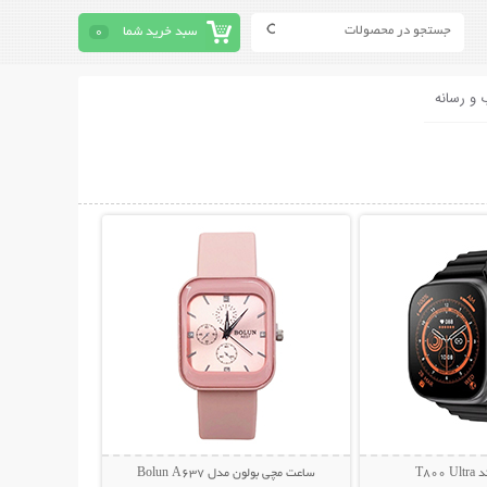
سبد خرید شما
0
 و رسانه
حات بیشتر
نمایش توضیحات بیشتر
T80
ساعت مچی بولون مدل Bolun A637