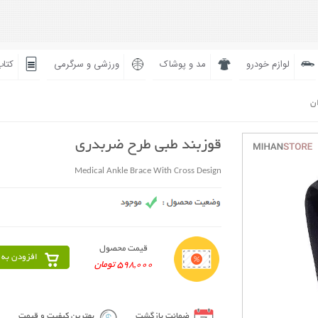
لوازم خودرو
مد و پوشاک
ورزشی و سرگرمی
کتاب
ان
قوزبند طبی طرح ضربدری
Medical Ankle Brace With Cross Design
قیمت محصول
افزودن به 
598,000 تومان
ضمانت بازگشت
بهترین کیفیت و قیمت