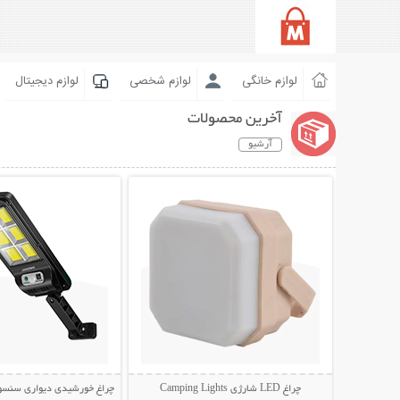
لوازم خانگی
لوازم شخصی
لوازم دیجیتال
آخرین محصولات
آرشیو
نمایش توضیحات بیشتر
نمایش توضیحات 
چراغ LED شارژی Camping Lights
چراغ خورشیدی دیواری سنسوردار Bright