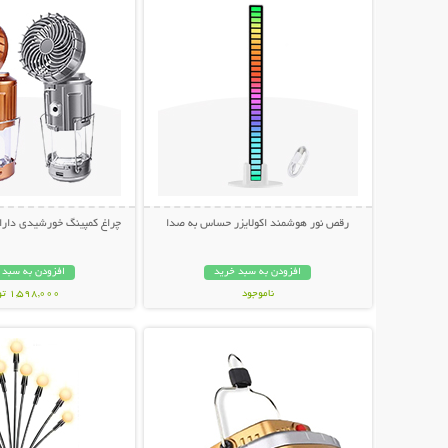
رقص نور هوشمند اکولایزر حساس به صدا
چراغ کمپینگ خورشیدی دارای
افزودن به سبد خرید
افزودن به سبد 
ناموجود
1,598,000 تومان
نمایش توضیحات بیشتر
نمایش توضیحات 
498,000 تومان