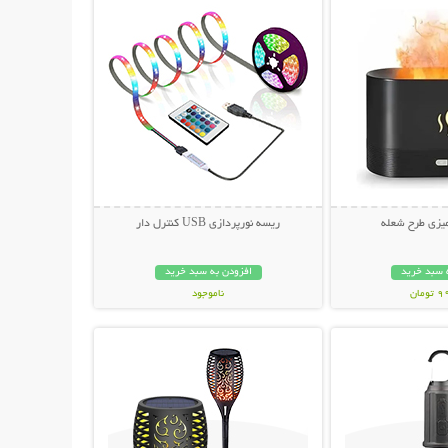
میزی طرح شعله
ریسه نورپردازی USB کنترل دار
 سبد خرید
افزودن به سبد خرید
مان
ناموجود
حات بیشتر
نمایش توضیحات بیشتر
419,000 تومان