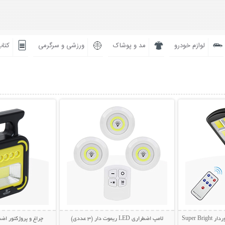
لوازم خودرو
مد و پوشاک
ورزشی و سرگرمی
کتاب
بیشتر
نمایش توضیحات بیشتر
نمایش توضی
Super 
لامپ اضطراری LED ریموت دار (3 عددی)
چراغ و پروژکتور اضط