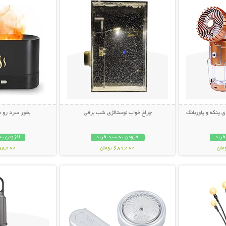
 پنکه و پاوربانک
چراغ خواب نوستالژی شب برفی
بخور سرد رو 
خرید
افزودن به سبد خرید
افزودن به
689,000 تومان
998,000 تو
بیشتر
نمایش توضیحات بیشتر
نمایش توضی