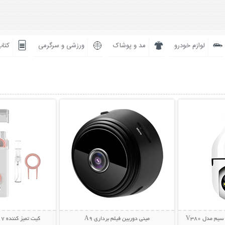
لوازم خودرو
مد و پوشاک
ورزشی و سرگرمی
کتاب
بیشتر
نمایش توضیحات بیشتر
نمایش توضی
م مدل V380
مینی دوربین فیلم برداری A9
کیت تمیز کننده 7 کاره Multifunction