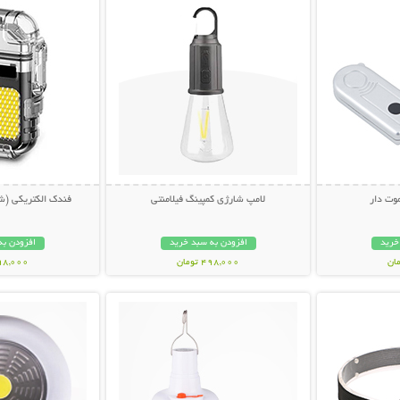
وت دار
لامپ شارژی کمپینگ فیلامنتی
فندک الکتریکی (شا
خرید
افزودن به سبد خرید
افزودن به
498,000 تومان
598,000 تو
بیشتر
نمایش توضیحات بیشتر
نمایش توضی