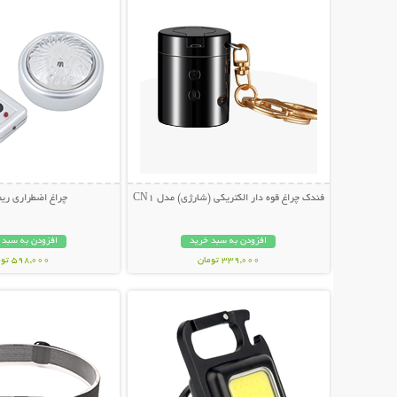
فندک چراغ قوه دار الکتریکی (شارژی) مدل CN1
چراغ اضطراری ریم
افزودن به سبد خرید
افزودن به سبد 
339,000 تومان
598,000 تومان
نمایش توضیحات بیشتر
نمایش توضیحات 