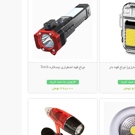
رژی) چراغ قوه دار
چراغ قوه اضطراری چندکاره Torch
 سبد خرید
افزودن به سبد خرید
مان
698,000 تومان
حات بیشتر
نمایش توضیحات بیشتر