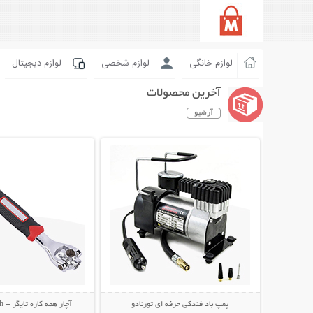
لوازم خانگی
لوازم شخصی
لوازم دیجیتال
آخرین محصولات
آرشیو
نمایش توضیحات بیشتر
نمایش توضیحات 
پمپ باد فندکی حرفه ای تورنادو
آچار همه کاره تایگر - Tiger Wrench