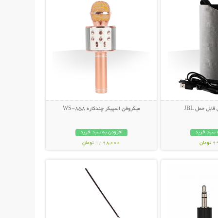
ابل حمل JBL
میکروفن اسپیکر چندکاره WS-858
 سبد خرید
افزودن به سبد خرید
مان
1,198,000 تومان
حات بیشتر
نمایش توضیحات بیشتر