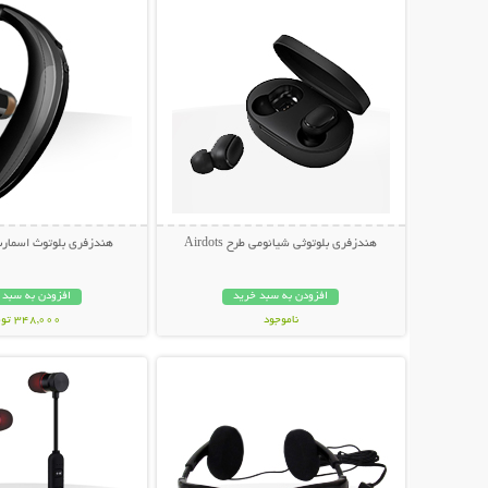
هندزفری بلوتوثی شیائومی طرح Airdots
هندزفری بلوتوث اسمارت م
افزودن به سبد خرید
افزودن به سبد 
ناموجود
348,000 تومان
نمایش توضیحات بیشتر
نمایش توضیحات 
898,000 تومان