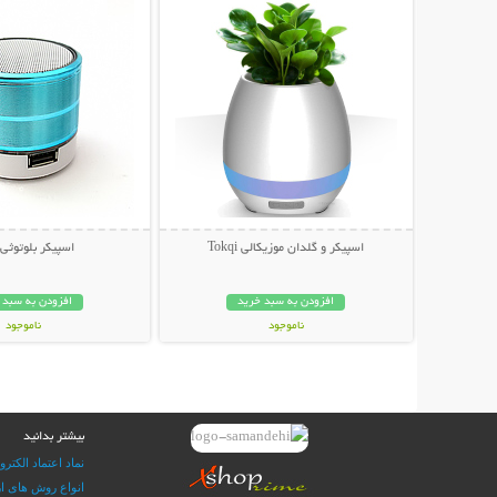
اسپیکر و گلدان موزیکالی Tokqi
اسپیکر بلوتوثی
افزودن به سبد خرید
افزودن به سبد 
ناموجود
ناموجود
199,000 تومان
79,000 تومان
بیشتر بدانید
نماد اعتماد الکترو
انواع روش های ار