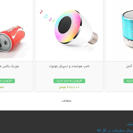
 آنجل
لامپ هوشمند و اسپیکر بلوتوث
موزیک باکس طر
خرید
افزودن به سبد خرید
افزودن به
798,000 تومان
نام
36,000 توم
صفحات
نیکی
سال سفارشات در نگار کالا