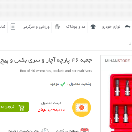
لوازم خودرو
مد و پوشاک
ورزشی و سرگرمی
کتاب
ان
جعبه 46 پارچه آچار و سری بکس و پیچ گوشتی
Box of 46 wrenches, sockets and screwdrivers
قیمت محصول
افزودن به 
1,498,000 تومان
ضمانت بازگشت
بهترین کیفیت و قیمت