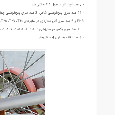
- 3 عدد آچار آلن با طول ۴.۵ سانتی‌متر
PH3 و 6 عدد سری آلن ستاره‌ای در سایزهای T۱۰ ،T۱۵ ،T۲۰ ،T۲۵ ،T۳۰ ،T۴۰ و 6 عدد سری آلن در سایزهای HEX۷ ،HEX۶ ،HEX۵ ،HEX۴ ،HEX۳ ،HEX۸
- 13 عدد سری بکس در سایزهای ۴، ۴.۵، ۵، ۵.۵، ۶، ۷، ۸، ۹، ۱۰، ۱۱، ۱۲، ۱۳ و ۱۴ میلی‌متر
- 1 عدد لقلقه به طول 4 سانتی‌متر