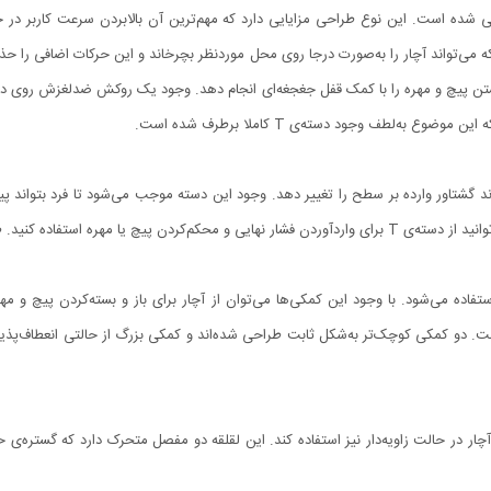
 شده است. این نوع طراحی مزایایی دارد که مهم‌ترین آن بالابردن سرعت کاربر در حی
که می‌تواند آچار را به‌صورت درجا روی محل موردنظر بچرخاند و این حرکات اضافی را 
بستن پیچ و مهره را با کمک قفل جغجغه‌ای انجام دهد. وجود یک روکش ضدلغزش روی دسته ن
ه‌لطف وجود دسته‌ی T کاملا برطرف شده است.
ند گشتاور وارده بر سطح را تغییر دهد. وجود این دسته موجب می‌شود تا فرد بتواند پی
. طول این دسته 11.5 سانتی‌متر است.
فاده می‌شود. با وجود این کمکی‌ها می‌توان از آچار برای باز و بسته‌کردن پیچ و مه
 مجموعه برابر 5، 10 و 14.5 سانتی‌متر است. دو کمکی کوچک‌تر به‌شکل ثابت طراحی شده‌اند و کمکی بزرگ از حالت
چار در حالت زاویه‌دار نیز استفاده کند. این لقلقه دو مفصل متحرک دارد که گستره‌ی 