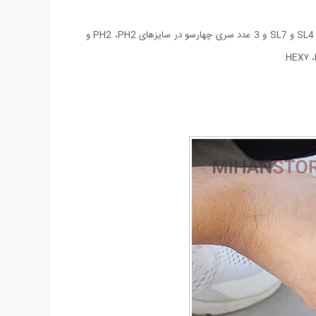
- 21 عدد سری پیچ‌گوشتی شامل: 3 عدد سری پیچ‌گوشتی چهارسو خاردار در سایزهای PZ2 ،PZ1 و PZ3 و 3 عدد سری دوسو در سایزهای SL4 ،SL5.5 و SL7 و 3 عدد سری چهارسو در سایزهای PH2 ،PH2 و