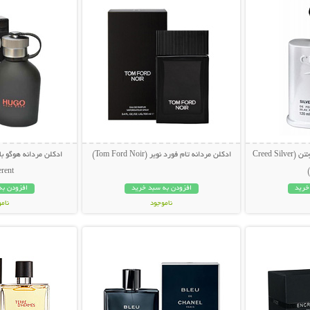
ادکلن مردانه کرید سیلور ماونتن (Creed Silver
ادکلن مردانه تام فورد نویر (Tom Ford Noir)
rent)
خرید
افزودن به سبد خرید
افزودن به
ناموجود
نام
بیشتر
نمایش توضیحات بیشتر
نمایش توضی
199,000 تومان
249,000 تو