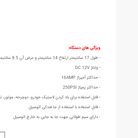
ویژگی های دستگاه:
- طول 17 سانتیمتر ارتفاع 14 سانتیمتر و عرض آن 8.5 سانتیمتر میباشد و بدون اشغال فضای زیاد در ماشین جا میشود.
- ولتاژ DC 12V
- حداکثر آمپراژ 16AMP
- حداکثر پمپاژ 250PSI
- قابل استفاده برای باد کردن لاستیک خودرو، دوچرخه، موتور، 
- قابل استفاده با استفاده از جا فندکی اتومبیل
- دارای سیم طولانی جهت جا به جایی به خارج اتومبیل