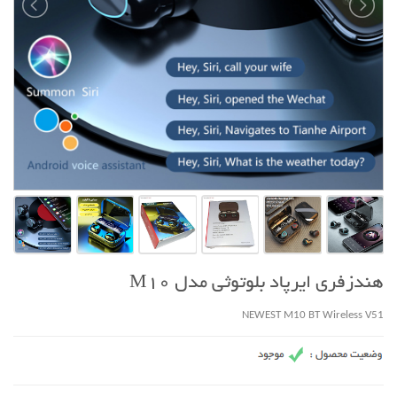
هندزفری ایرپاد بلوتوثی مدل M10
NEWEST M10 BT Wireless V51