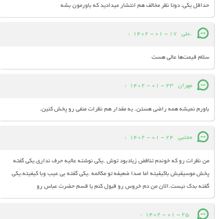
حداقل یکی، دوتا نظر مخالف هم انتشار میدادید که باورمون بشه
.علی
17 - 01 - 1402
:
سلام قیمت‌ها عالی هست
مهران
23 - 01 - 1402
:
باورم نمیشه همه راضی هستن. یه مقدار هم نظرات منفی رو پخش کنین.
مجتبی
24 - 01 - 1402
:
من نظرات رو که خوندم تناقض زیادبود توش .یکی نوشته عالیه حرف نداری.یکی گفته
پخش موسیقیش باکیفیته اما صدا ضعیفه تو مکالمه .یکی گفته بی عیب وبا کیفیته.یکی
گفته بدک نیست.الان من دم خروس رو قبول کنم یا قسم حضرت عباس رو
:
25 - 01 - 1402