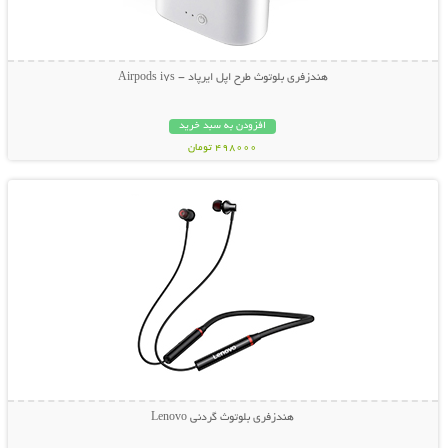
هندزفری بلوتوث طرح اپل ایرپاد - Airpods i7s
افزودن به سبد خرید
498000 تومان
نمایش توضیحات بیشتر
هندزفری بلوتوث گردنی Lenovo