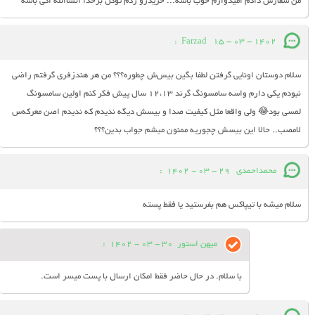
من سفارش دادم امیدوارم خوب باشه... خریدرو زدم توکل برخدا انشاالله اکی باشه
:
Farzad
15 - 03 - 1402
سلام دوستان اونایی گرفتن لطفا بگین بیس‌ش چطوره؟؟؟ من هر هندزفری گرفتم راضی
نبودم یکی دارم واسه سامسونگ گرند ۱۲،۱۳ سال پیش فکر کنم اولین سامسونگ
لمسی بود😂 ولی واقعا مثل کیفیت صدا و بیسش دیگه ندیدم که ندیدم اصن معرکه‌س
لامصب.. حالا این بیسش چجوریه ممنون میشم جواب بدین؟؟؟
محمداحمدی
29 - 03 - 1402
:
سلام میشه با تیپاکس هم بفرستید یا فقط پسته
میهن استور
30 - 03 - 1402
:
با سلام. در حال حاضر فقط امکان ارسال با پست میسر است.