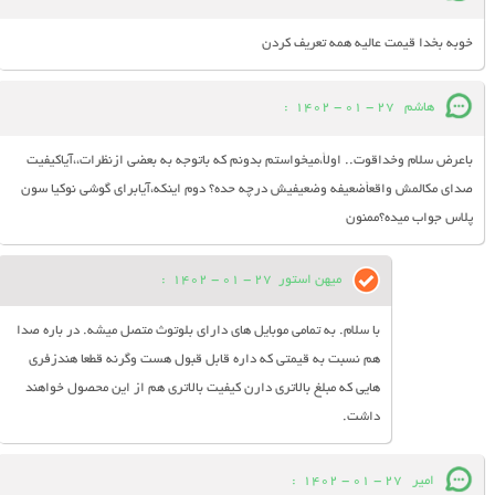
خوبه بخدا قیمت عالیه همه تعریف کردن
هاشم
27 - 01 - 1402
:
باعرض سلام وخداقوت.. اولأ،میخواستم بدونم که باتوجه به بعضی ازنظرات،،آیاکیفیت
صدای مکالمش واقعأضعیفه وضعیفیش درچه حده؟ دوم اینکه،آیابرای گوشی نوکیا سون
پلاس جواب میده؟ممنون
میهن استور
27 - 01 - 1402
:
با سلام. به تمامی موبایل های دارای بلوتوث متصل میشه. در باره صدا
هم نسبت به قیمتی که داره قابل قبول هست وگرنه قطعا هندزفری
هایی که مبلغ بالاتری دارن کیفیت بالاتری هم از این محصول خواهند
داشت.
امیر
27 - 01 - 1402
: