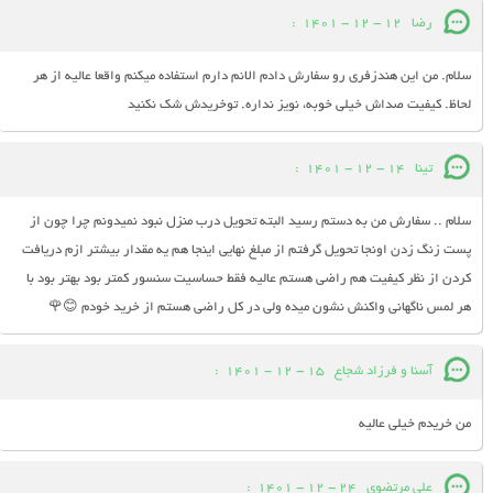
رضا
12 - 12 - 1401
:
سلام. من این هندزفری رو سفارش دادم الانم دارم استفاده میکنم واقعا عالیه از هر
لحاظ. کیفیت صداش خیلی خوبه، نویز نداره. توخریدش شک نکنید
تینا
14 - 12 - 1401
:
سلام .. سفارش من به دستم رسید البته تحویل درب منزل نبود نمیدونم چرا چون از
پست زنگ زدن اونجا تحویل گرفتم از مبلغ نهایی اینجا هم یه مقدار بیشتر ازم دریافت
کردن از نظر کیفیت هم راضی هستم عالیه فقط حساسیت سنسور کمتر بود بهتر بود با
هر لمس ناگهانی واکنش نشون میده ولی در کل راضی هستم از خرید خودم 😊🌹
آسنا و فرزاد شجاع
15 - 12 - 1401
:
من خریدم خیلی عالیه
علی مرتضوی
24 - 12 - 1401
: