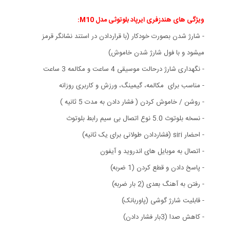
ویژگی های هندزفری ایرپاد بلوتوثی مدل M10:
- شارژ شدن بصورت خودکار (با قراردادن در استند نشانگر قرمز
میشود و با فول شارژ شدن خاموش)
- نگهداری شارژ درحالت موسیقی 4 ساعت و مکالمه 3 ساعت
- مناسب برای مکالمه، گیمینگ، ورزش و کاربری روزانه
- روشن / خاموش کردن ( فشار دادن به مدت 5 ثانیه )
- نسخه بلوتوث 5.0 نوع اتصال بی سیم رابط بلوتوث
- احضار siri (فشاردادن طولانی برای یک ثانیه)
- اتصال به موبایل های اندروید و آیفون
- پاسخ دادن و قطع کردن (1 ضربه)
- رفتن به آهنگ بعدی (2 بار ضربه)
- قابلیت شارژ گوشی (پاوربانک)
- کاهش صدا (3بار فشار دادن)