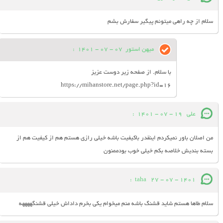
سلام از چه راهی میتونم پیگیر سفارش بشم
میهن استور
07 - 07 - 1401
:
با سلام. از صفحه زیر دوست عزیز
https://mihanstore.net/page.php?id=16
على
19 - 07 - 1401
:
من اصلان باور نميكردم اينقدر باكيفيت باشه خيلى رازى هستم هم از كيفيت هم از
بسته بنديش خلاصه بكم خيلى خوب بودممنون
:
taha
27 - 07 - 1401
سلام طاها هستم شاید قشنگ باشه منم میخوام یکی بخرم داداش خیلی قشنگههههه