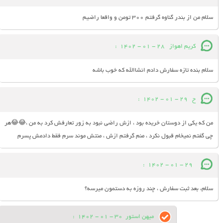
سلام من از بندر گناوه گرفتم 300 تومن و واقعا راضیم
کریم اهواز
28 - 01 - 1402
:
سلام بنده تازه سفارش دادم انشاالله که خوب باشه
ح
29 - 01 - 1402
:
من که یکی از دوستان خریده بود ، ازش راضی نبود به زور تعارفش کرد به من ،😂😂هر
چی گفتم نمیخام قبول نکرد ، منم گرفتم ازش ، منتش موند سرم فقط دادمش پسرم
:
29 - 01 - 1402
سلام، بعد ثبت سفارش ، چند روزه به دستمون میرسه؟
میهن استور
30 - 01 - 1402
: