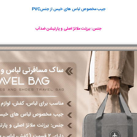
جیب مخصوص لباس های خیس از جنسPVC
جنس: برزنت ملانژ اصلی و پارتیشن ضدآب