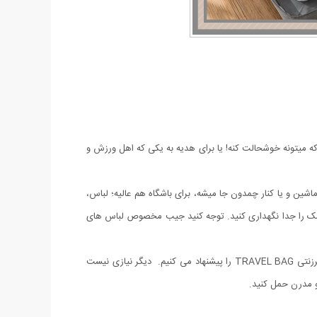
 عالی باشه، این کیف برزنتی باکیفیت دقیقا چیزیه که میتونه خوشحالت کنه! یا برای هدیه به یکی که اهل ورزش و
م شیک و کاربردیه. ابعادش (39*18*30سانت) طوریه که خیلی راحت تو ماشین و یا کنار چمدون جا میشه، برای باشگاه هم عالیه؛ لباس،
خشک را جدا نگهداری کنید. توجه کنید جیب مخصوص لباس های
اگر شما هم به دنبال یک ساک دستی سبک و تمام عیار برای مسافرت و حتی رفتن به مهمانی هستید ما به شما خرید ساک مسافرتی لباس و کفش برزنتی TRAVEL BAG را پیشنهاد می کنیم. دیگر نیازی نیست
و مدرن حمل کنید.