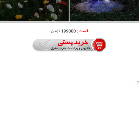
قیمت :
199000 تومان
و …