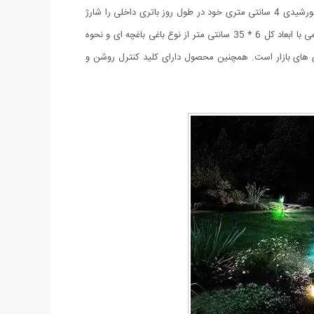
چراغ های خورشیدی با توجه به عدم نیار به سیم کشی و ضد آب بودن برای باغ ها و حیاط ها و ویلا ها بسیار مناسب میباشد. این محصول با پنل خورشیدی 4 سانتی متری خود در طول روز باتری داخلی را شارژ
میکند و در هنگام تاریکی به صورت خودکار و اتوماتیک لامپ ال ای دی خود را روشن میکند تا به محیط شما نور و زیبایی ببخشد. چراغ خورشیدی قلمی با ابعاد کل 6 * 35 سانتی متر از نوع باغی باغچه ای و نحوه
باتری شارژی قلمی سولونیکس مدل صنعتی Ni-Cd است که جز قوی ترین باطری های بازار است. همچنین محصول دارای کلید کنترل روشن و