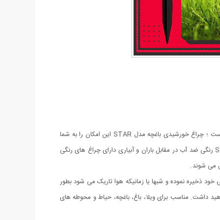
زمین باغچه ها و باغ ها اغلب خیس و مرطوب هستند و نورپردازی در آنها بخاطر رعایت موارد ایمنی و احتمال برق گرفتن افراد ، هزینه بر و مشکل است ؛ چراغ خورشیدی باغچه مدل STAR این امکان را به شما
میدهد که به باغ و باغچه و حتی گلدان های خود را بدون نیاز به سیم کشی و کاملا اتوماتیک نور و زیبایی ببخشید. چراغ خورشیدی باغچه مدل STAR رنگی ضد آب در مقابل باران و آبیاری دارای چراغ های رنگی
 می شوند.
تری داخلی خود ذخیره نموده و شبها یا زمانیکه هوا تاریک می شود بطور
اهید داشت. مناسب برای ویلا، باغ، باغچه، حیاط و محوطه های