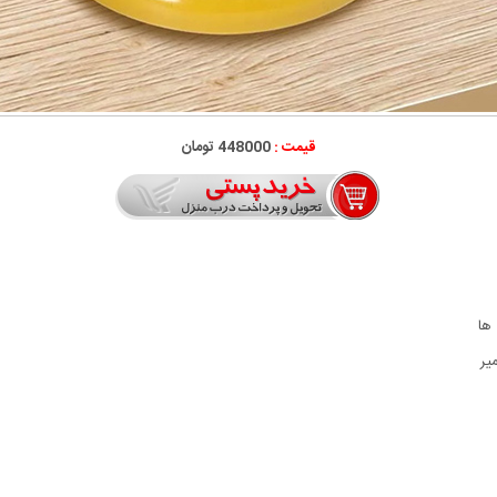
قیمت :
448000 تومان
ها
یر