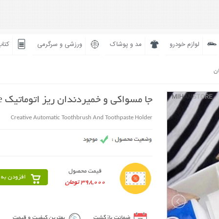
لوازم خودرو
مد و پوشاک
ورزشی و سرگرمی
کتاب
ان
جا مسواکی و خمیردندان ریز اتوماتیک Creative
Creative Automatic Toothbrush And Toothpaste Holder
قیمت محصول
افزودن به 
398,000 تومان
ضمانت بازگشت
بهترین کیفیت و قیمت