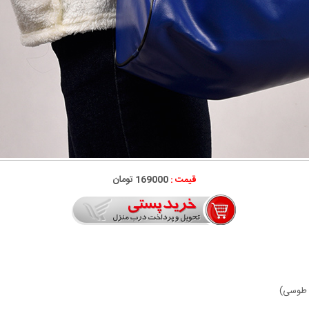
قیمت :
169000 تومان
، طوسی)