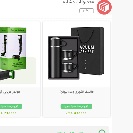
محصولات مشابه
آرشیو
نمایش توضیحات بیشتر
نمایش توضیحات 
فلاسک لاکچری (سه لیوان)
هولدر موبایل آی
افزودن به سبد خرید
افزودن به سبد 
598000 تومان
298000 تومان