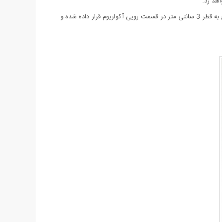
هد زد.
مقدار ظرفیت داخلی آکواریوم 3 لیتر و ابعاد کلی آن 15*15*15 سانتی متر است که برای سهولت در آب کردن آکواریوم و جابه جایی گلدان دو سوراخ به قطر 3 سانتی متر در قسمت رویی آکواریوم قرار داده شده و