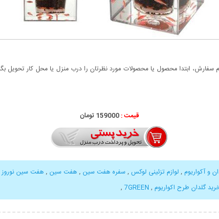
سفارش، ابتدا محصول یا محصولات مورد نظرتان را درب منزل یا محل کار تحویل بگیری
قیمت :
000
159
تومان
ان و آکواریوم
,
لوازم تزئینی لوکس
,
سفره هفت سین
,
هفت سین
,
هفت سین نوروز
,
رید گلدان طرح اکواریوم
,
7GREEN
,