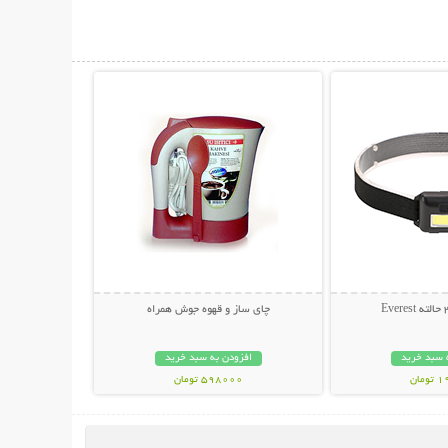
حات بیشتر
نمایش توضیحات بیشتر
چای ساز و قهوه جوش همراه
 سبد خرید
افزودن به سبد خرید
مان
598000 تومان