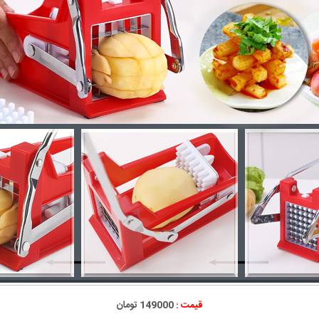
قیمت :
149000 تومان