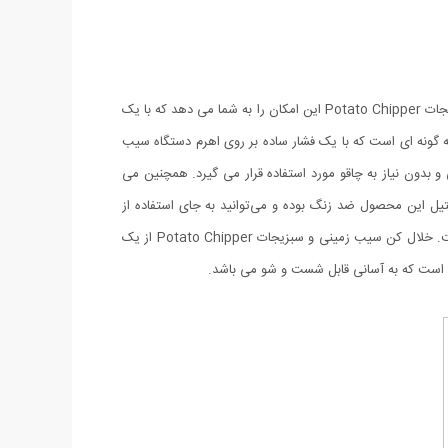
خلال کردن سیب زمینی یا سبزیجات یا صیف جات کار وقت گیری است و همه به دنبال روش سریع برای این کار هستند، خلال کن سیب زمینی و سبزیجات Potato Chipper این امکان را به شما می دهد که با یک
به گونه ای است که با یک فشار ساده بر روی اهرم دستگاه سیب
Potato Ch برای تهیه خلال سیب زمینی بهداشتی خانگی و بدون نیاز به چاقو مورد استفاده قرار می گیرد. همچنین می
ت مانند خیار،هویج و … یا پیاز و حتی گوجه فرنگی را نیز خلال و یا بصورت نگینی انجام دهید. 2 عدد تیغه استیل این محصول ضد زنگ بوده و می‌توانید به جای استفاده از
رنده‌های معمولی از این خلال کن استفاده کنید تا کارتان راحت‌تر شود.اکنون دیگر آماده سازی غذاهای سالم و خوشمزه به امری ساده تبدیل شده است. خلال کن سیب زمینی و سبزیجات Potato Chipper از یک