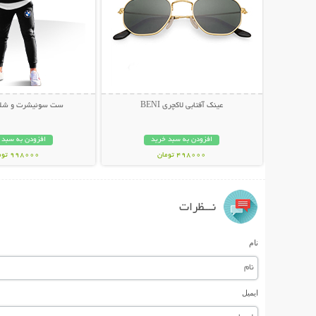
عینک آفتابی لاکچری BENI
ست سوئیشرت و شلوار 
افزودن به سبد خرید
افزودن به سبد 
498000 تومان
998000 تومان
نـــظرات
نام
ایمیل