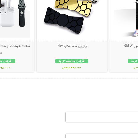
BMW
پاپیون سه بعدی Hex
ax
خرید
افزودن به سبد خرید
افزودن به
49000 تومان
1298000 تو