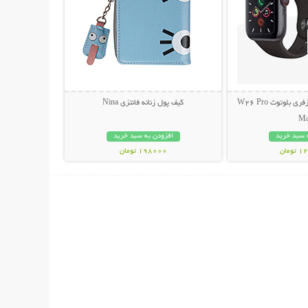
ساعت هوشمند و هندزفری بلوتوث W26 Pro
کیف پول زنانه فانتزی Nina
M
 سبد خرید
افزودن به سبد خرید
مان
198000 تومان