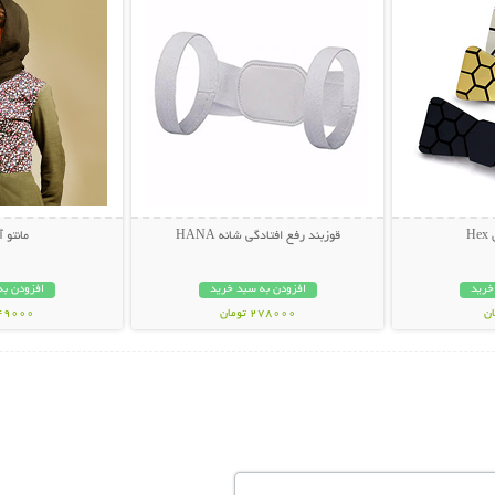
H
قوزبند رفع افتادگی شانه HANA
مانتو 
خرید
افزودن به سبد خرید
افزودن به
278000 تومان
149000 تو