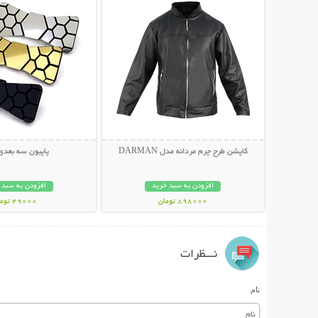
کاپشن طرح چرم مردانه مدل DARMAN
پاپیون سه بعدی ex
افزودن به سبد خرید
افزودن به سبد 
898000 تومان
49000 تومان
نـــظرات
نام