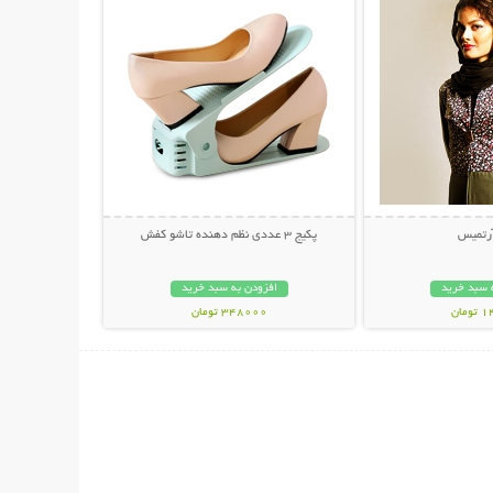
آرتمیس
پکیج 3 عددی نظم دهنده تاشو کفش
 سبد خرید
افزودن به سبد خرید
مان
348000 تومان