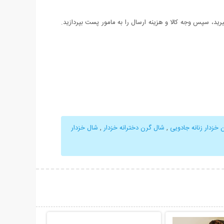
د، سپس وجه کالا و هزینه ارسال را به مامور پست بپردازید.
 خزدار زنانه جادویی
,
شال گرن دخترانه خزدار
,
شال خزدار
حات بیشتر
نمایش توضیحات بیشتر